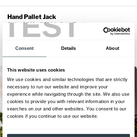
TEST
Hand Pallet Jack
Series:
2,200 - 5,500 lb. Pallet Truck
Capacidad de Carga:
2200 - 5500 kg
Altura Máxima de Elevación:
7.67 mm
Ver Equipos
Consent
Details
About
Solicitar un Presupuesto
This website uses cookies
We use cookies and similar technologies that are strictly
necessary to run our website and improve your
experience while navigating through the site. We also use
cookies to provide you with relevant information in your
searches on our and other websites. You consent to our
cookies if you continue to use our website.