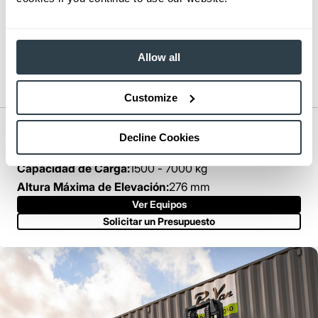
Allow all
Customize
Small IC Pneumatic Forklift
Decline Cookies
Series:
GP15PT – GP35PT / DP15PT – DP35PT
Capacidad de Carga:
1500 - 7000 kg
Altura Máxima de Elevación:
276 mm
Ver Equipos
Solicitar un Presupuesto