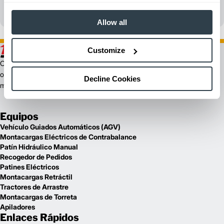
Allow all
Customize
Como marca de Logisnext, Jungheinrich lleva más de 60 años
ofreciendo soluciones de almacén eficientes y fiables en todo el
Decline Cookies
mundo.
Equipos
Vehículo Guiados Automáticos (AGV)
Montacargas Eléctricos de Contrabalance
Patín Hidráulico Manual
Recogedor de Pedidos
Patines Eléctricos
Montacargas Retráctil
Tractores de Arrastre
Montacargas de Torreta
Apiladores
Enlaces Rápidos