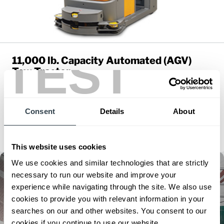
TEST
11,000 lb. Capacity Automated (AGV)
Tow Tractor
Series:
EZS 350a NA
Load Capacity:
11000 - 11000 lb
Max Lift Height:
0 in
Consent
Details
About
View Series
Request a Quote
This website uses cookies
We use cookies and similar technologies that are strictly
necessary to run our website and improve your
experience while navigating through the site. We also use
cookies to provide you with relevant information in your
searches on our and other websites. You consent to our
cookies if you continue to use our website.