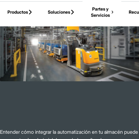
Skip to Main Content
Partes y
Productos
Soluciones
Recu
Servicios
Back to Parent Page
Entender cómo integrar la automatización en tu almacén puede