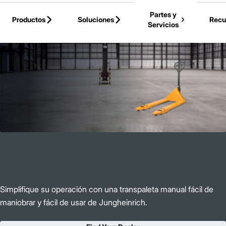
Skip to Main Content
Partes y
Productos
Soluciones
Recu
Servicios
Volver a la Página Principal
Simplifique su operación con una transpaleta manual fácil de
maniobrar y fácil de usar de Jungheinrich.