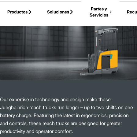
Skip to Main Content
Partes y
Productos
Soluciones
Recu
Servicios
Volver a la Página Principal
Our expertise in technology and design make these
Jungheinrich reach trucks run longer – up to two shifts on one
battery charge. Featuring the latest in ergonomics, precision
and controls, these reach trucks are designed for greater
productivity and operator comfort.