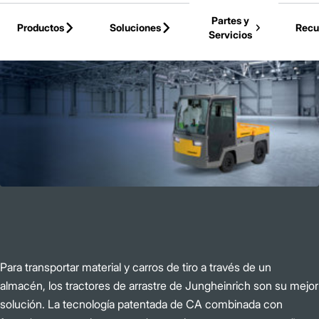
Skip to Main Content
Partes y
Productos
Soluciones
Recu
Servicios
Volver a la Página Principal
Para transportar material y carros de tiro a través de un
almacén, los tractores de arrastre de Jungheinrich son su mejor
solución. La tecnología patentada de CA combinada con