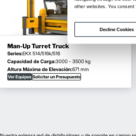
other websites. You consent t
Decline Cookies
Man-Up Turret Truck
Series:
EKX 514/516k/516
Capacidad de Carga:
3000 - 3500 kg
Altura Máxima de Elevación:
671 mm
Ver Equipos
Solicitar un Presupuesto
Nuestra extensa red de distribuidores y de soporte en campo se 