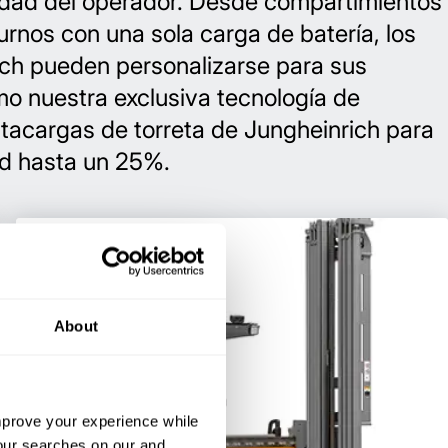
idad del operador. Desde compartimientos
rnos con una sola carga de batería, los
ich pueden personalizarse para sus
mo nuestra exclusiva tecnología de
acargas de torreta de Jungheinrich para
ad hasta un 25%.
About
improve your experience while
your searches on our and