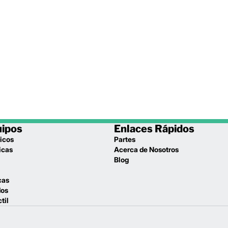
uipos
Enlaces Rápidos
icos
Partes
icas
Acerca de Nosotros
l
Blog
cas
dos
til