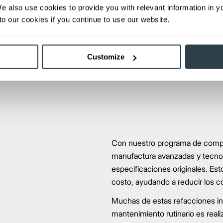
Trucks de seis meses con horas i
We also use cookies to provide you with relevant information in 
o our cookies if you continue to use our website.
cal Mitsubishi, es tu fuente
n más de 46,000 números de
Customize
s con las partes que necesitas
Con nuestro programa de compo
manufactura avanzadas y tecnolo
especificaciones originales. Es
costo, ayudando a reducir los c
Muchas de estas refacciones in
mantenimiento rutinario es reali