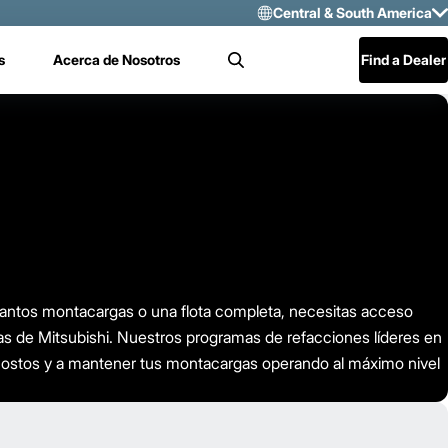
Central & South America
Select Region 
s
Acerca de Nosotros
Find a Dealer
Search
US/CAN
Mexico
Central & Sou
antos montacargas o una flota completa, necesitas acceso
tas de Mitsubishi. Nuestros programas de refacciones líderes en
r costos y a mantener tus montacargas operando al máximo nivel