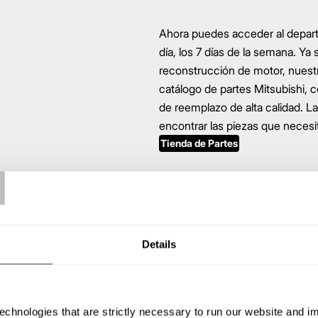
Ahora puedes acceder al departa
día, los 7 días de la semana. Ya
reconstrucción de motor, nuestr
catálogo de partes Mitsubishi, c
de reemplazo de alta calidad. La
encontrar las piezas que necesi
Tienda de Partes
T
o punto de contacto para
 refacciones OEM originales y
 de montacargas.
Details
Fabricadas por algunos de los 
de la industria, las partes Prom
echnologies that are strictly necessary to run our website and 