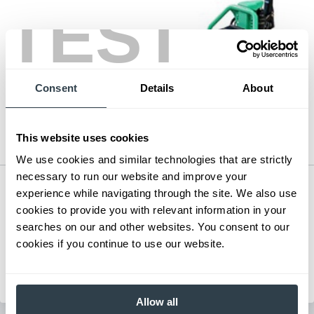
TEST
Consent
Details
About
This website uses cookies
We use cookies and similar technologies that are strictly
necessary to run our website and improve your
Electric Hand Pallet Truck
experience while navigating through the site. We also use
Series:
3,300 lb. Electric Pallet Truck
cookies to provide you with relevant information in your
Load Capacity:
3300 - 3300 lb
searches on our and other websites. You consent to our
Max Lift Height:
7.67 in
cookies if you continue to use our website.
View Series
Request a Quote
Allow all