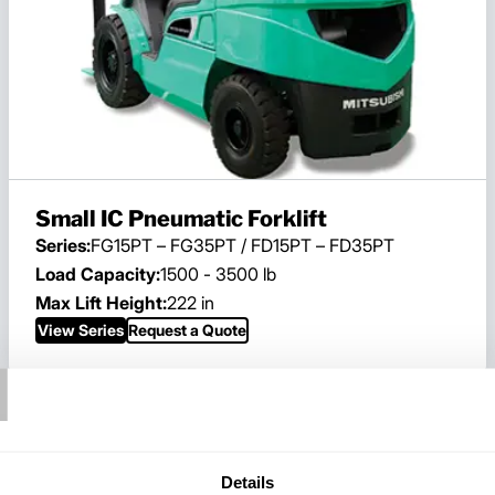
Small IC Pneumatic Forklift
Series:
FG15PT – FG35PT / FD15PT – FD35PT
Load Capacity:
1500 - 3500 lb
Max Lift Height:
222 in
T
View Series
Request a Quote
Details