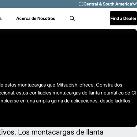
Central & South America
Select Region 
s
Acerca de Nosotros
Find a Dealer
Search
US/CAN
Mexico
Central & Sou
 de estos montacargas que Mitsubishi ofrece. Construidos
pcional, estos confiables montacargas de llanta neumática de CI
plearse en una amplia gama de aplicaciones, desde ladrillos
vos. Los montacargas de llanta