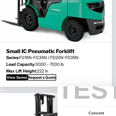
Small IC Pneumatic Forklift
Series:
FG15N-FG35N / FD20N-FD35N
Load Capacity:
3000 - 7000 lb
Max Lift Height:
222 in
TES
View Series
Request a Quote
Consent