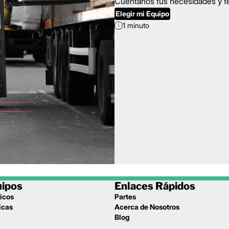
Cuéntanos tus necesidades y te
Elegir mi Equipo
1 minuto
uipos
Enlaces Rápidos
icos
Partes
icas
Acerca de Nosotros
l
Blog