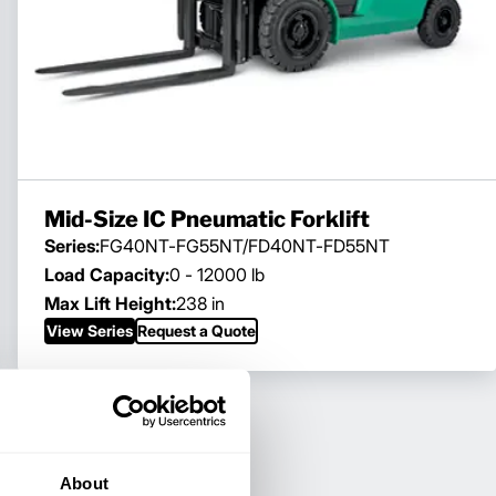
Mid-Size IC Pneumatic Forklift
Series:
FG40NT-FG55NT/FD40NT-FD55NT
Load Capacity:
0 - 12000 lb
Max Lift Height:
238 in
View Series
Request a Quote
About