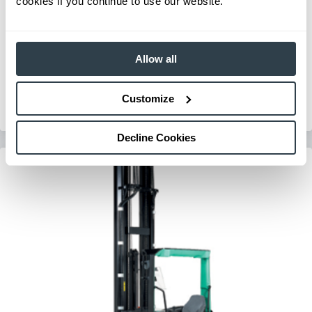
cookies if you continue to use our website.
Pantograph Reach Truck
Series:
ESR15N-EDR18LN
Load Capacity:
3000 - 4500 lb
Allow all
Max Lift Height:
242 in
View Series
Customize
Request a Quote
Decline Cookies